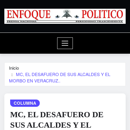
Saltar
al
contenido
Inicio
MC, EL DESAFUERO DE SUS ALCALDES Y EL
MORBO EN VERACRUZ..
COLUMNA
MC, EL DESAFUERO DE
SUS ALCALDES Y EL