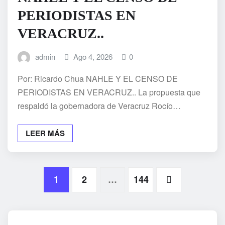
PERIODISTAS EN
VERACRUZ..
admin
Ago 4, 2026
0
Por: Ricardo Chua NAHLE Y EL CENSO DE
PERIODISTAS EN VERACRUZ.. La propuesta que
respaldó la gobernadora de Veracruz Rocío…
LEER MÁS
Paginación
1
2
…
144
de