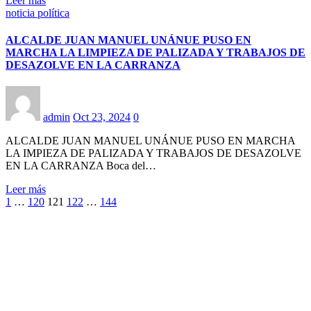
Leer más
noticia política
ALCALDE JUAN MANUEL UNÁNUE PUSO EN
MARCHA LA LIMPIEZA DE PALIZADA Y TRABAJOS DE
DESAZOLVE EN LA CARRANZA
admin
Oct 23, 2024
0
ALCALDE JUAN MANUEL UNÁNUE PUSO EN MARCHA
LA IMPIEZA DE PALIZADA Y TRABAJOS DE DESAZOLVE
EN LA CARRANZA Boca del…
Leer más
Paginación
1
…
120
121
122
…
144
de
entradas