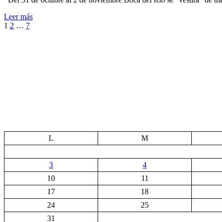
Leer más
Paginación
1
2
…
7
de
entradas
L
M
3
4
10
11
17
18
24
25
31