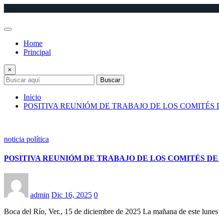
Saltar
al
contenido
Home
Principal
×
Buscar
Inicio
POSITIVA REUNIÓM DE TRABAJO DE LOS COMITÉS
noticia política
POSITIVA REUNIÓM DE TRABAJO DE LOS COMITÉS D
admin
Dic 16, 2025
0
Boca del Río, Ver., 15 de diciembre de 2025 La mañana de este lunes