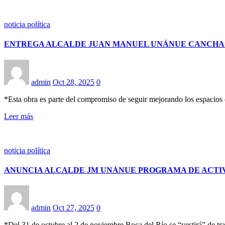
noticia política
ENTREGA ALCALDE JUAN MANUEL UNÁNUE CANCHA N
admin
Oct 28, 2025
0
*Esta obra es parte del compromiso de seguir mejorando los espacio
Leer más
noticia política
ANUNCIA ALCALDE JM UNÁNUE PROGRAMA DE ACTIV
admin
Oct 27, 2025
0
*Del 31 de octubre al 2 de noviembre Boca del Río se “vestirá” de tr