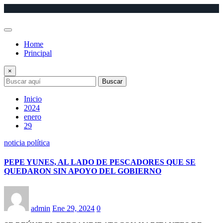
Saltar
al
contenido
Home
Principal
×
Buscar
Inicio
2024
enero
29
noticia política
PEPE YUNES, AL LADO DE PESCADORES QUE SE
QUEDARON SIN APOYO DEL GOBIERNO
admin
Ene 29, 2024
0