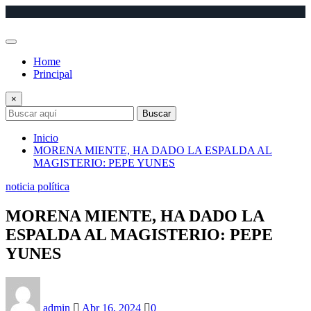
Saltar
al
contenido
Home
Principal
×
Buscar
Inicio
MORENA MIENTE, HA DADO LA ESPALDA AL
MAGISTERIO: PEPE YUNES
noticia política
MORENA MIENTE, HA DADO LA
ESPALDA AL MAGISTERIO: PEPE
YUNES
admin
Abr 16, 2024
0