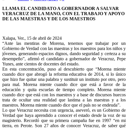
LLAMA EL CANDIDATO A GOBERNADOR A SALVAR
VERACRUZ DE LA MANO, CON EL TRABAJO Y APOYO
DE LAS MAESTRAS Y DE LOS MAESTROS
Xalapa, Ver., 15 de abril de 2024
“Ante las mentiras de Morena, tenemos que trabajar por un
Gobierno de Verdad con las maestras y los maestros para los niños y
jóvenes, generando espacios dignos, dando seguridad y certeza a su
desempeño”, afirmó el candidato a gobernador de Veracruz, Pepe
Yunes, ante cientos de docentes del estado.
En esta concentración, puso al descubierto que “Morena miente
cuando dice que abrogó la reforma educativa de 2014, si lo único
que hizo fue quitar una palabra y sustituir un instituto por otro, pero
para mal. Morena miente cuando dice que está a favor de la
educación y quita escuelas de tiempo completo. Morena miente
cuando dice que está con los maestros y a base de discursos huecos
trata de ocultar una realidad que lastima a las maestras y a los
maestros. Morena miente cuando dice que el país no se endeuda”.
Lo que Veracruz necesita con urgencia, aseveró, es un Gobierno de
Verdad que haya aprendido a conocer el estado desde la voz de su
magisterio. Recordó que su primera campaña fue en 1997 “en mi
tierra, en Perote. Son 27 años de conocer Veracruz, de saber qué