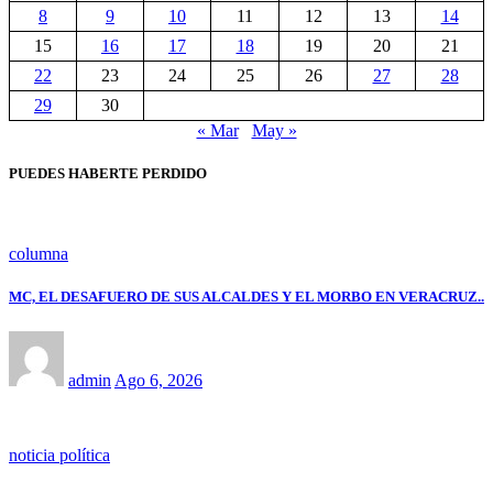
8
9
10
11
12
13
14
15
16
17
18
19
20
21
22
23
24
25
26
27
28
29
30
« Mar
May »
PUEDES HABERTE PERDIDO
columna
MC, EL DESAFUERO DE SUS ALCALDES Y EL MORBO EN VERACRUZ..
admin
Ago 6, 2026
noticia política