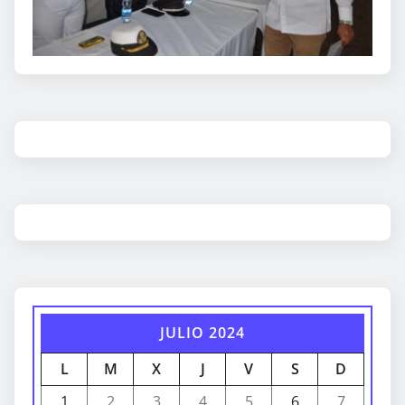
JULIO 2024
L
M
X
J
V
S
D
1
2
3
4
5
6
7