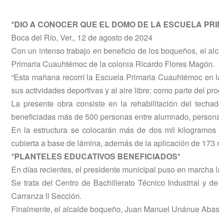
*DIO A CONOCER QUE EL DOMO DE LA ESCUELA PR
Boca del Río, Ver., 12 de agosto de 2024
Con un intenso trabajo en beneficio de los boqueños, el a
Primaria Cuauhtémoc de la colonia Ricardo Flores Magón.
“Esta mañana recorrí la Escuela Primaria Cuauhtémoc en l
sus actividades deportivas y al aire libre; como parte del p
La presente obra consiste en la rehabilitación del techa
beneficiadas más de 500 personas entre alumnado, personal
En la estructura se colocarán más de dos mil kilogramos 
cubierta a base de lámina, además de la aplicación de 173 
*PLANTELES EDUCATIVOS BENEFICIADOS*
En días recientes, el presidente municipal puso en marcha 
Se trata del Centro de Bachillerato Técnico Industrial y 
Carranza ll Sección.
Finalmente, el alcalde boqueño, Juan Manuel Unánue Abascal