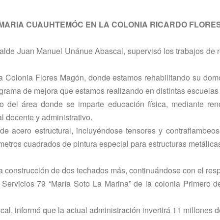
IMARIA CUAUHTEMÓC EN LA COLONIA RICARDO FLORES
lcalde Juan Manuel Unánue Abascal, supervisó los trabajos de 
a Colonia Flores Magón, donde estamos rehabilitando su domo
rograma de mejora que estamos realizando en distintas escuelas d
do del área donde se imparte educación física, mediante ren
 docente y administrativo.
de acero estructural, incluyéndose tensores y contraflambeo
metros cuadrados de pintura especial para estructuras metálica
la construcción de dos techados más, continuándose con el res
de Servicios 79 “María Soto La Marina” de la colonia Primero 
, informó que la actual administración invertirá 11 millones 