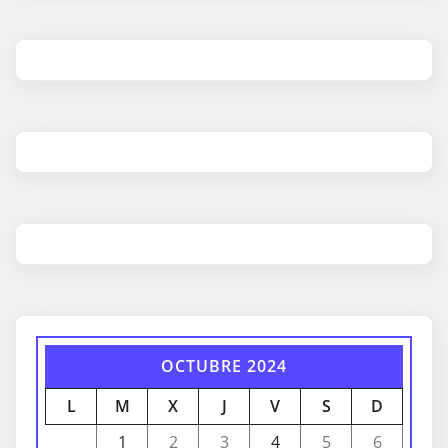
OCTUBRE 2024
L
M
X
J
V
S
D
1
2
3
4
5
6