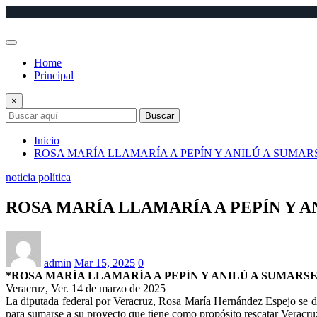
Saltar
al
contenido
Home
Principal
×
Buscar
Inicio
ROSA MARÍA LLAMARÍA A PEPÍN Y ANILÚ A SUMA
noticia política
ROSA MARÍA LLAMARÍA A PEPÍN Y 
admin
Mar 15, 2025
0
*ROSA MARÍA LLAMARÍA A PEPÍN Y ANILÚ A SUMAR
Veracruz, Ver. 14 de marzo de 2025
La diputada federal por Veracruz, Rosa María Hernández Espejo se dij
para sumarse a su proyecto que tiene como propósito rescatar Veracru