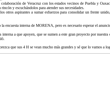
y colaboración de Veracruz con los estados vecinos de Puebla y Oaxaca,
a rincón y escuchándolos para atender sus necesidades.
 los otros aspirantes a sumar esfuerzos para consolidar un frente uni
.
la encuesta interna de MORENA, pero es necesario esperar el anuncio o
a interna a que apoyen, que se sumen a este gran proyecto por nuestra
ló.
lorezca que sus 4 H se vean mucho más grandes y sé que lo vamos a log