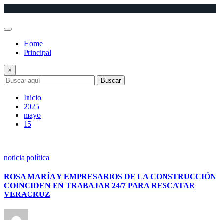
Saltar
al
contenido
Home
Principal
×
Buscar
Inicio
2025
mayo
15
noticia política
ROSA MARÍA Y EMPRESARIOS DE LA CONSTRUCCIÓN
COINCIDEN EN TRABAJAR 24/7 PARA RESCATAR
VERACRUZ