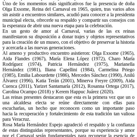
Uno de los momentos más significativos fue la presencia de doña
Olga Exsome, Reina del Carnaval en 1965, quien, tras varios años
sin asistir a encuentros similares, acudió para conocer a la presidenta
municipal electa, ofrecerle su respaldo y compartir sus consejos con
la esperanza de abrir una nueva etapa para la celebración.
En un gesto de amor al Carnaval, varias de las ex reinas
manifestaron su disposición a donar trajes y objetos representativos
para la creación de un museo, con el objetivo de preservar la historia
y acercarla a las nuevas generaciones.
Al ameno y productivo encuentro asistieron: Olga Exsome (1965),
Aida Flandes (1967), María Elena López (1972), Charo María
Rodríguez (1974), Patricia Hernández (1975), Marianella
Hernández (1981), Iliana Capellini (1984), Carmelina Priego
(1985), Emilia Labourdette (1986), Mercedes Sánchez (1990), Anilú
Álvarez (1996), Katia Terán (2001), Minerva Freyre (2009), Aida
Cuenca (2011), Yarizet Santamaría (2012), Rosanna Ortega (2017),
Carolina Ocampo (2018) y Kerem Happuc Juárez (2020).
Las reinas presentes destacaron que esta es la primera vez que un o
una alcaldesa electa se reúne directamente con ellas para
escucharlas, un hecho que reconocen como un importante paso
hacia la recuperación y fortalecimiento de esta tradición tan valiosa
para Veracruz.
Rosa María Hernández Espejo agradeció el respaldo y la confianza
de estas distinguidas representantes, porque su experiencia y amor
por el Carnaval serán fundamentales para recuperar la esencia de