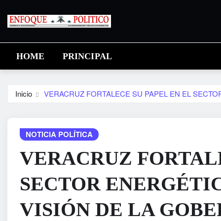
Saltar
al
contenido
HOME
PRINCIPAL
Inicio
VERACRUZ FORTALECE SU PAPEL EN EL SECTOR
NOTICIA POLÍTICA
VERACRUZ FORTALE
SECTOR ENERGÉTIC
VISIÓN DE LA GOB