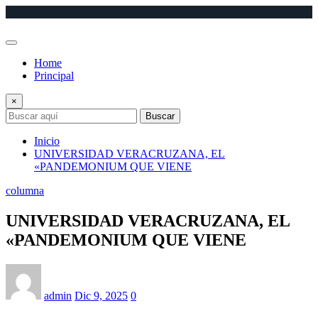
Saltar
al
contenido
Home
Principal
×
Buscar
Inicio
UNIVERSIDAD VERACRUZANA, EL
«PANDEMONIUM QUE VIENE
columna
UNIVERSIDAD VERACRUZANA, EL
«PANDEMONIUM QUE VIENE
admin
Dic 9, 2025
0