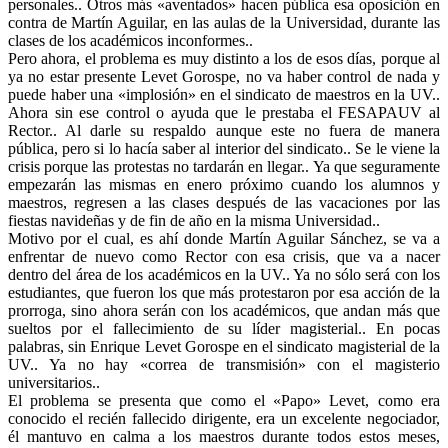
personales.. Otros más «aventados» hacen pública esa oposición en
contra de Martín Aguilar, en las aulas de la Universidad, durante las
clases de los académicos inconformes..
Pero ahora, el problema es muy distinto a los de esos días, porque al
ya no estar presente Levet Gorospe, no va haber control de nada y
puede haber una «implosión» en el sindicato de maestros en la UV..
Ahora sin ese control o ayuda que le prestaba el FESAPAUV al
Rector.. Al darle su respaldo aunque este no fuera de manera
pública, pero si lo hacía saber al interior del sindicato.. Se le viene la
crisis porque las protestas no tardarán en llegar.. Ya que seguramente
empezarán las mismas en enero próximo cuando los alumnos y
maestros, regresen a las clases después de las vacaciones por las
fiestas navideñas y de fin de año en la misma Universidad..
Motivo por el cual, es ahí donde Martín Aguilar Sánchez, se va a
enfrentar de nuevo como Rector con esa crisis, que va a nacer
dentro del área de los académicos en la UV.. Ya no sólo será con los
estudiantes, que fueron los que más protestaron por esa acción de la
prorroga, sino ahora serán con los académicos, que andan más que
sueltos por el fallecimiento de su líder magisterial.. En pocas
palabras, sin Enrique Levet Gorospe en el sindicato magisterial de la
UV.. Ya no hay «correa de transmisión» con el magisterio
universitarios..
El problema se presenta que como el «Papo» Levet, como era
conocido el recién fallecido dirigente, era un excelente negociador,
él mantuvo en calma a los maestros durante todos estos meses,