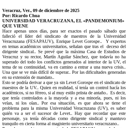
Veracruz, Ver., 09 de diciembre de 2025
Por: Ricardo Chua
UNIVERSIDAD VERACRUZANA, EL «PANDEMONIUM»
QUE VIENE
Hace apenas unos días, para ser exactos el pasado sábado que
falleció el líder del sindicato de maestros de la Universidad
Veracruzana (FESAPAUV), Enrique Levet Gorospe.. Y expertos
en temas académicos universitarios, señalan que tras el deceso del
dirigente sindical.. Se prevé que la máxima Casa de Estudios de
Veracruz y su rector, Martín Aguilar Sánchez, que todavía no ha
superado del todo los conflictos generados al interior de la UV, el
tema de su continuidad, va en camino a entrar a una nueva crisis..
Una que se ve más difícil de superar.. Por las dificultades generadas
en su extensión de mandato..
Esto se podría derivar a que ya sin Levet Gorospe en el sindicato de
maestros de la UV.. Quien en realidad, sí tenía un control hacía los
académicos, si no férreo, si al muy estilo priista de antaño.. Es decir,
que tenía controlados a la mayoría y a esa minoría, pues, ni los
veían, ni los oían.. Por esa situación, es que ahora se tiene el
problema para la misma Universidad Veracruzana (UV), es saber
quién va a ser el sucesor de Levet.. Hay que recordar que este
personaje, ya tenía décadas como dirigente sindical y mantuvo
tranquilo en cierta forma al magisterio universitario veracruzano..