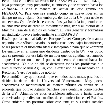
Pero ahora en el tema sucesorio de la FESAPAUV, no se duda, que
haya personajes muy preparados, talentosos y que conocen hasta los
«tuétanos» la vida y manera de actuar de este gremio del
FESAPAUV.. Para que sea elegido como su nuevo líder en un
tiempo no muy lejano.. Sin embargo, dentro de la UV para nadie es
un secreto.. Que desde hace varios años, ya había la inquietud entre
muchos maestros de crear un movimiento magisterial al interior de la
Máxima Casa de Estudios en Veracruz.. Para generar y formalizar
un sindicato nuevo e independiente al FESAPAUV..
Razón por la cual, al fallecer, Enrique Levet Gorospe, de manera
repentina este sábado pasado.. A todos esos personajes inconformes,
se les presenta el momento ideal e inmejorable para que le «crezcan
los enanos» en el magisterio disidente dentro de la UV y es obvio
que se presenta por esa falta de un líder que los aglutina, eso aunado
a que el rector no tiene el poder, ni menos el control hacía los
académicos.. Ya que de ahí se derivaron todos los problemas que
tuvo el rector Martín Aguilar, con la extensión de su mandato en la
Rectoría.. Y eso fue más que notorio..
Pero también hay que recordar que en todos estos meses pasados de
disidencia dentro de la Universidad Veracruzana.. Muy pocos
académicos se manifestaron de manera pública en contra de la
prórroga que obtuvo Aguilar Sánchez para continuar como Rector
de la UV.. Algunos de ellos escribieron artículos y hasta fueron
entrevistados por diversos medios de comunicación en el Estado..
Otros subieron sus posturas sobre este tema en sus redes sociales