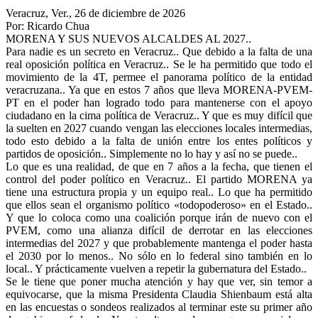
Veracruz, Ver., 26 de diciembre de 2026
Por: Ricardo Chua
MORENA Y SUS NUEVOS ALCALDES AL 2027..
Para nadie es un secreto en Veracruz.. Que debido a la falta de una
real oposición política en Veracruz.. Se le ha permitido que todo el
movimiento de la 4T, permee el panorama político de la entidad
veracruzana.. Ya que en estos 7 años que lleva MORENA-PVEM-
PT en el poder han logrado todo para mantenerse con el apoyo
ciudadano en la cima política de Veracruz.. Y que es muy difícil que
la suelten en 2027 cuando vengan las elecciones locales intermedias,
todo esto debido a la falta de unión entre los entes políticos y
partidos de oposición.. Simplemente no lo hay y así no se puede..
Lo que es una realidad, de que en 7 años a la fecha, que tienen el
control del poder político en Veracruz.. El partido MORENA ya
tiene una estructura propia y un equipo real.. Lo que ha permitido
que ellos sean el organismo político «todopoderoso» en el Estado..
Y que lo coloca como una coalición porque irán de nuevo con el
PVEM, como una alianza difícil de derrotar en las elecciones
intermedias del 2027 y que probablemente mantenga el poder hasta
el 2030 por lo menos.. No sólo en lo federal sino también en lo
local.. Y prácticamente vuelven a repetir la gubernatura del Estado..
Se le tiene que poner mucha atención y hay que ver, sin temor a
equivocarse, que la misma Presidenta Claudia Shienbaum está alta
en las encuestas o sondeos realizados al terminar este su primer año