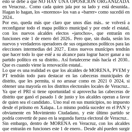
esto se debe a que NO HAY UNA OPOSICIÓN ORGANIZADA
en Veracruz.. Como cada quien jala por su lado y está desunida..
Hagan lo hagan, los «morenos» los van a «barrer» como sucedió en
2024..
Por eso, queda más que claro que unos días más.. se volverá a
reconfigurar todo el mapa político municipal y por ende el estatal,
con los nuevos alcaldes electos «jarochos», que entrarán en
funciones este 1 de enero del 2026.. Pero que, sin duda, serán los
nuevos y verdaderos operadores de sus organismos políticos para las
elecciones intermedias del 2027.. Estos nuevos munícipes tendrán
que hacer todo lo que esté a su alcance para lograr hacer ganar a su
partido político en su distrito.. Así fortalecerse más hacía el 2030..
Que es cuando viene la renovación estatal..
Lo que es una realidad es que los alcaldes de MORENA, PVEM y
PT tendrán todo para destacar en las cabeceras municipales de
distrito, que les permita, si no arrasar como en 2021 0 2024, si
obtener una mayoría en los distritos electorales locales de Veracruz..
Ya que el PRI si tiene oportunidad si aprovecha las cabeceras de
distrito que ganó el pasado 1 de junio y los alcaldes operan a favor
de quien sea el candidato.. Uno real en sus municipios, no impuesto
desde el priismo en Xalapa.. Lo mismo podría suceder en el PAN y
obviamente en Movimiento Ciudadano, y este último partido se
podría convertir de paso en la segunda fuerza electoral de Veracruz..
Sin embargo, dentro de MORENA en Veracruz, con los alcaldes
que entrarán en funciones este 1 de enero.. Desde ahí pueden surgir