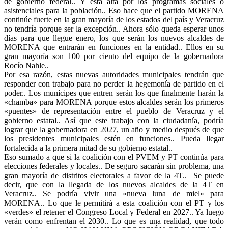
de gobierno federal.. Y esta alta por los programas sociales o
asistenciales para la población.. Eso hace que el partido MORENA
continúe fuerte en la gran mayoría de los estados del país y Veracruz
no tendría porque ser la excepción.. Ahora sólo queda esperar unos
días para que llegue enero, los que serán los nuevos alcaldes de
MORENA que entrarán en funciones en la entidad.. Ellos en su
gran mayoría son 100 por ciento del equipo de la gobernadora
Rocío Nahle..
Por esa razón, estas nuevas autoridades municipales tendrán que
responder con trabajo para no perder la hegemonía de partido en el
poder.. Los munícipes que entren serán los que finalmente harán la
«chamba» para MORENA porque estos alcaldes serán los primeros
«puentes» de representación entre el pueblo de Veracruz y el
gobierno estatal.. Así que este trabajo con la ciudadanía, podría
lograr que la gobernadora en 2027, un año y medio después de que
los presidentes municipales estén en funciones.. Pueda llegar
fortalecida a la primera mitad de su gobierno estatal..
Eso sumado a que si la coalición con el PVEM y PT continúa para
elecciones federales y locales.. De seguro sacarán sin problema, una
gran mayoría de distritos electorales a favor de la 4T.. Se puede
decir, que con la llegada de los nuevos alcaldes de la 4T en
Veracruz.. Se podría vivir una «nueva luna de miel» para
MORENA.. Lo que le permitirá a esta coalición con el PT y los
«verdes» el retener el Congreso Local y Federal en 2027.. Ya luego
verán como enfrentan el 2030.. Lo que es una realidad, que todo