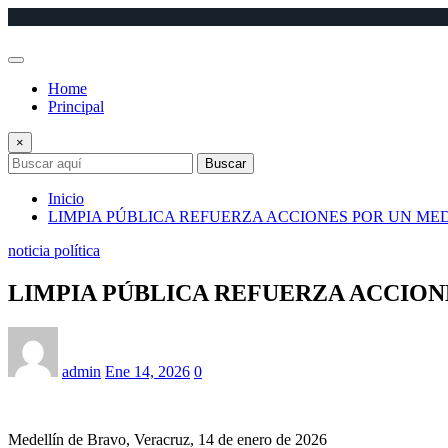
Saltar
al
contenido
Home
Principal
×
Buscar
Inicio
LIMPIA PÚBLICA REFUERZA ACCIONES POR UN ME
noticia política
LIMPIA PÚBLICA REFUERZA ACCION
admin
Ene 14, 2026
0
Medellín de Bravo, Veracruz, 14 de enero de 2026