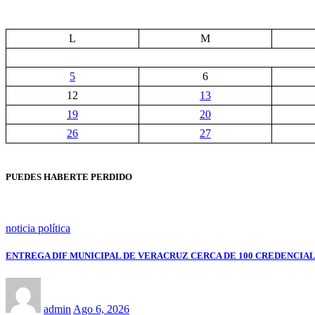
L
M
5
6
12
13
19
20
26
27
PUEDES HABERTE PERDIDO
noticia política
ENTREGA DIF MUNICIPAL DE VERACRUZ CERCA DE 100 CREDENCIAL
admin
Ago 6, 2026