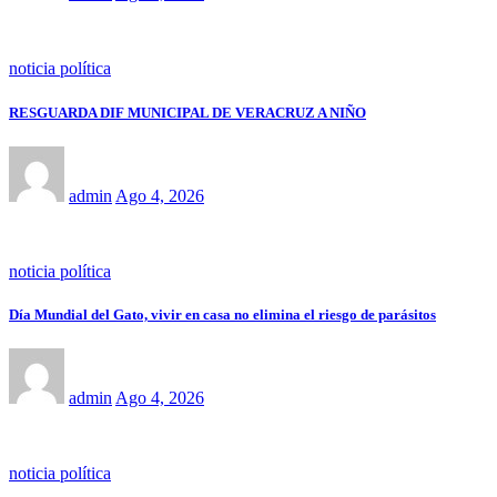
noticia política
RESGUARDA DIF MUNICIPAL DE VERACRUZ A NIÑO
admin
Ago 4, 2026
noticia política
Día Mundial del Gato, vivir en casa no elimina el riesgo de parásitos
admin
Ago 4, 2026
noticia política