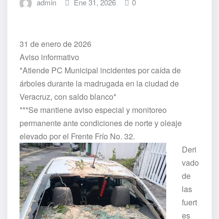
admin
Ene 31, 2026
0
31 de enero de 2026
Aviso informativo
*Atiende PC Municipal incidentes por caída de
árboles durante la madrugada en la ciudad de
Veracruz, con saldo blanco*
***Se mantiene aviso especial y monitoreo
permanente ante condiciones de norte y oleaje
elevado por el Frente Frío No. 32.
Deri
vado
de
las
fuert
es