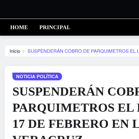
Saltar
al
contenido
HOME
PRINCIPAL
Inicio
SUSPENDERÁN COBRO DE PARQUIMETROS EL LU
NOTICIA POLÍTICA
SUSPENDERÁN COB
PARQUIMETROS EL 
17 DE FEBRERO EN 