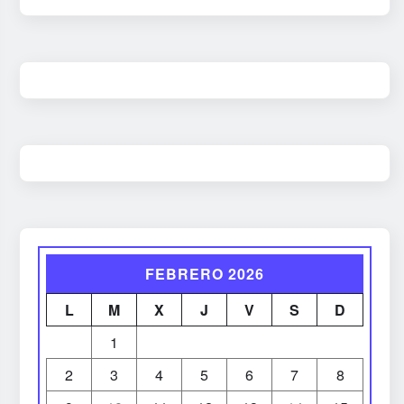
FEBRERO 2026
L
M
X
J
V
S
D
1
2
3
4
5
6
7
8