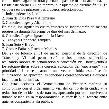
conductores hagan alto total y cedan el paso de manera alternada.
Desde este viernes 27 de febrero, el esquema de circulación “1×1”
ya opera en los primeros tres cruceros seleccionados:
1. Independencia y Lerdo
2. Juan de Dios Peza y Altamirano
3. González Pagés y Altamirano
En tanto, los siguientes cuatro cruceros se incorporarán de manera
progresiva durante los primeros días del mes de marzo:
4. González Pagés e Ignacio de la Llave
5. Tenoya y Cañonero Tampico
6. Juan Soto y Bravo
7. Gómez Farías y Esteban Morales
Del 27 de febrero al 31 de marzo, personal de la dirección de
Tránsito y Vialidad permanecerá en los puntos establecidos,
realizando labores de señalización y educación vial, instruyendo a
los automovilistas sobre la correcta aplicación del “uno a uno” y la
prioridad del cruce peatonal; una vez concluida esta fase de
culturización, se aplicarán las sanciones correspondientes a quienes
incumplan la normativa.
Con estas acciones, el Ayuntamiento de Veracruz reafirma su
compromiso con el ordenamiento vial del centro de la ciudad y la
reducción de incidentes de tránsito, apostando por una convivencia
urbana basada en la responsabilidad, la cortesía y el respeto entre
quienes comparten la vía pública.