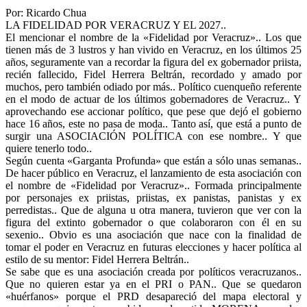
Por: Ricardo Chua
LA FIDELIDAD POR VERACRUZ Y EL 2027..
El mencionar el nombre de la «Fidelidad por Veracruz».. Los que
tienen más de 3 lustros y han vivido en Veracruz, en los últimos 25
años, seguramente van a recordar la figura del ex gobernador priista,
recién fallecido, Fidel Herrera Beltrán, recordado y amado por
muchos, pero también odiado por más.. Político cuenqueño referente
en el modo de actuar de los últimos gobernadores de Veracruz.. Y
aprovechando ese accionar político, que pese que dejó el gobierno
hace 16 años, este no pasa de moda.. Tanto así, que está a punto de
surgir una ASOCIACIÓN POLÍTICA con ese nombre.. Y que
quiere tenerlo todo..
Según cuenta «Garganta Profunda» que están a sólo unas semanas..
De hacer público en Veracruz, el lanzamiento de esta asociación con
el nombre de «Fidelidad por Veracruz».. Formada principalmente
por personajes ex priistas, priistas, ex panistas, panistas y ex
perredistas.. Que de alguna u otra manera, tuvieron que ver con la
figura del extinto gobernador o que colaboraron con él en su
sexenio.. Obvio es una asociación que nace con la finalidad de
tomar el poder en Veracruz en futuras elecciones y hacer política al
estilo de su mentor: Fidel Herrera Beltrán..
Se sabe que es una asociación creada por políticos veracruzanos..
Que no quieren estar ya en el PRI o PAN.. Que se quedaron
«huérfanos» porque el PRD desapareció del mapa electoral y