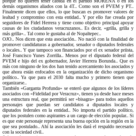
porque no quieren tener cabida en el partido MORENA o en los
demás organismos aliados con la 4T.. Como son el PVEM y PT..
Finalmente dicen que ellos, lo que buscan es promover valores de
lealtad y compromiso con esta entidad.. Y por ello fue creada por
seguidores de Fidel Herrera y tiene como objetivo principal apoyar
causas de los ciudadanos veracruzanos.. Es decir, «grilla, grilla y
más grilla».. Tal como le gustaba al de Nopaltepec..
OJO.. Nos dicen que esta asociación.. No nació con la finalidad de
promover candidaturas a gobernador, senador o diputados federales
o locales.. Y que tampoco son financiados por el ex senador priista,
José Francisco Yunes Zorrilla.. Menos por el diputado federal del
PVEM e hijo del ex gobernador, Javier Herrera Borunda.. Que es
más con ninguno de los dos han tenido acercamiento los asociados y
que ahora están enfocados en la organización de dicho organismo
político.. Ya que para el 2030 falta mucho y primero tienen que
organizarse..
También «Garganta Profunda» se enteró que algunos de los líderes
asociados con «Fidelidad por Veracruz», tienen ya desde hace meses
una estructura real, que permitirá ser «bisagra» para todos aquellos
personajes que puedan ser candidatos a diputados locales y
diputados federales en la entidad.. No importa el partido político,
que los postulen como aspirantes a un cargo de elección popular.. Si
es que este personaje representa una buena opción en la región en la
que sea postulado.. Ahí la asociación les dará el respaldo necesario
con la sociedad civil..