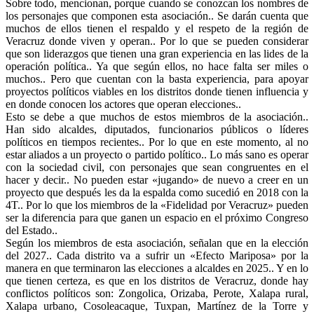
Sobre todo, mencionan, porque cuando se conozcan los nombres de
los personajes que componen esta asociación.. Se darán cuenta que
muchos de ellos tienen el respaldo y el respeto de la región de
Veracruz donde viven y operan.. Por lo que se pueden considerar
que son liderazgos que tienen una gran experiencia en las lides de la
operación política.. Ya que según ellos, no hace falta ser miles o
muchos.. Pero que cuentan con la basta experiencia, para apoyar
proyectos políticos viables en los distritos donde tienen influencia y
en donde conocen los actores que operan elecciones..
Esto se debe a que muchos de estos miembros de la asociación..
Han sido alcaldes, diputados, funcionarios públicos o líderes
políticos en tiempos recientes.. Por lo que en este momento, al no
estar aliados a un proyecto o partido político.. Lo más sano es operar
con la sociedad civil, con personajes que sean congruentes en el
hacer y decir.. No pueden estar «jugando» de nuevo a creer en un
proyecto que después les da la espalda como sucedió en 2018 con la
4T.. Por lo que los miembros de la «Fidelidad por Veracruz» pueden
ser la diferencia para que ganen un espacio en el próximo Congreso
del Estado..
Según los miembros de esta asociación, señalan que en la elección
del 2027.. Cada distrito va a sufrir un «Efecto Mariposa» por la
manera en que terminaron las elecciones a alcaldes en 2025.. Y en lo
que tienen certeza, es que en los distritos de Veracruz, donde hay
conflictos políticos son: Zongolica, Orizaba, Perote, Xalapa rural,
Xalapa urbano, Cosoleacaque, Tuxpan, Martínez de la Torre y