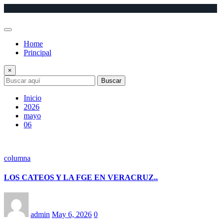
Saltar
al
contenido
Home
Principal
×
Buscar
Inicio
2026
mayo
06
columna
LOS CATEOS Y LA FGE EN VERACRUZ..
admin
May 6, 2026
0