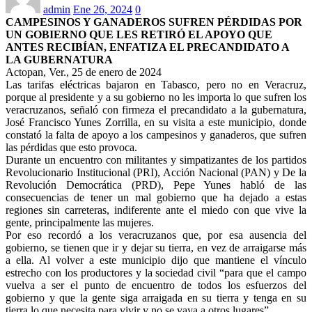
admin
Ene 26, 2024
0
CAMPESINOS Y GANADEROS SUFREN PÉRDIDAS POR
UN GOBIERNO QUE LES RETIRÓ EL APOYO QUE
ANTES RECIBÍAN, ENFATIZA EL PRECANDIDATO A
LA GUBERNATURA
Actopan, Ver., 25 de enero de 2024
Las tarifas eléctricas bajaron en Tabasco, pero no en Veracruz,
porque al presidente y a su gobierno no les importa lo que sufren los
veracruzanos, señaló con firmeza el precandidato a la gubernatura,
José Francisco Yunes Zorrilla, en su visita a este municipio, donde
constató la falta de apoyo a los campesinos y ganaderos, que sufren
las pérdidas que esto provoca.
Durante un encuentro con militantes y simpatizantes de los partidos
Revolucionario Institucional (PRI), Acción Nacional (PAN) y De la
Revolución Democrática (PRD), Pepe Yunes habló de las
consecuencias de tener un mal gobierno que ha dejado a estas
regiones sin carreteras, indiferente ante el miedo con que vive la
gente, principalmente las mujeres.
Por eso recordó a los veracruzanos que, por esa ausencia del
gobierno, se tienen que ir y dejar su tierra, en vez de arraigarse más
a ella. Al volver a este municipio dijo que mantiene el vínculo
estrecho con los productores y la sociedad civil “para que el campo
vuelva a ser el punto de encuentro de todos los esfuerzos del
gobierno y que la gente siga arraigada en su tierra y tenga en su
tierra lo que necesita para vivir y no se vaya a otros lugares”.