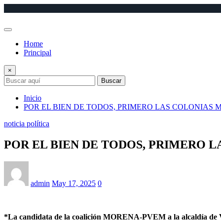
Saltar
al
contenido
Home
Principal
×
Buscar
Inicio
POR EL BIEN DE TODOS, PRIMERO LAS COLONIAS 
noticia política
POR EL BIEN DE TODOS, PRIMERO L
admin
May 17, 2025
0
*La candidata de la coalición MORENA-PVEM a la alcaldía de Vera