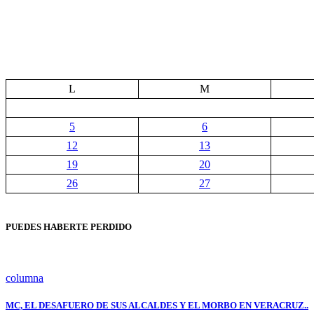
L
M
5
6
12
13
19
20
26
27
PUEDES HABERTE PERDIDO
columna
MC, EL DESAFUERO DE SUS ALCALDES Y EL MORBO EN VERACRUZ..