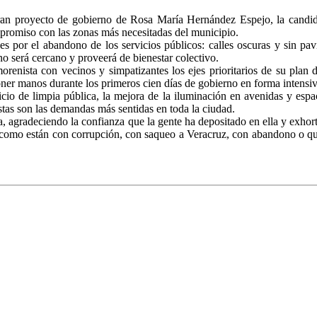
 gran proyecto de gobierno de Rosa María Hernández Espejo, la can
mpromiso con las zonas más necesitadas del municipio.
es por el abandono de los servicios públicos: calles oscuras y sin pavi
o será cercano y proveerá de bienestar colectivo.
enista con vecinos y simpatizantes los ejes prioritarios de su plan 
ner manos durante los primeros cien días de gobierno en forma intensiv
io de limpia pública, la mejora de la iluminación en avenidas y espacio
estas son las demandas más sentidas en toda la ciudad.
 agradeciendo la confianza que la gente ha depositado en ella y exhortó
 como están con corrupción, con saqueo a Veracruz, con abandono o qu