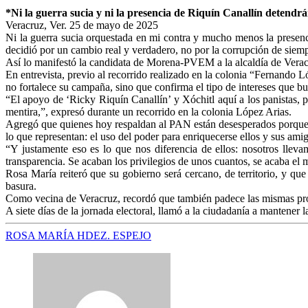
*Ni la guerra sucia y ni la presencia de Riquín Canallín detendr
Veracruz, Ver. 25 de mayo de 2025
Ni la guerra sucia orquestada en mi contra y mucho menos la presencia
decidió por un cambio real y verdadero, no por la corrupción de siemp
Así lo manifestó la candidata de Morena-PVEM a la alcaldía de Veracr
En entrevista, previo al recorrido realizado en la colonia “Fernando 
no fortalece su campaña, sino que confirma el tipo de intereses que bu
“El apoyo de ‘Ricky Riquín Canallín’ y Xóchitl aquí a los panistas, 
mentira,”, expresó durante un recorrido en la colonia López Arias.
Agregó que quienes hoy respaldan al PAN están desesperados porque s
lo que representan: el uso del poder para enriquecerse ellos y sus amig
“Y justamente eso es lo que nos diferencia de ellos: nosotros llev
transparencia. Se acaban los privilegios de unos cuantos, se acaba el 
Rosa María reiteró que su gobierno será cercano, de territorio, y qu
basura.
Como vecina de Veracruz, recordó que también padece las mismas proble
A siete días de la jornada electoral, llamó a la ciudadanía a mantener 
ROSA MARÍA HDEZ. ESPEJO