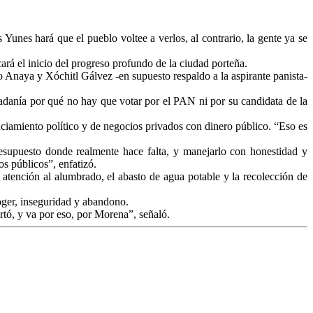
Yunes hará que el pueblo voltee a verlos, al contrario, la gente ya se
rá el inicio del progreso profundo de la ciudad porteña.
o Anaya y Xóchitl Gálvez -en supuesto respaldo a la aspirante panista-
dadanía por qué no hay que votar por el PAN ni por su candidata de la
iamiento político y de negocios privados con dinero público. “Eso es
resupuesto donde realmente hace falta, y manejarlo con honestidad y
os públicos”, enfatizó.
 atención al alumbrado, el abasto de agua potable y la recolección de
coger, inseguridad y abandono.
ertó, y va por eso, por Morena”, señaló.