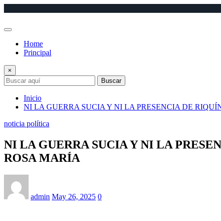
Saltar
al
contenido
Home
Principal
×
Buscar
Inicio
NI LA GUERRA SUCIA Y NI LA PRESENCIA DE RIQ
noticia política
NI LA GUERRA SUCIA Y NI LA PRES
ROSA MARÍA
admin
May 26, 2025
0