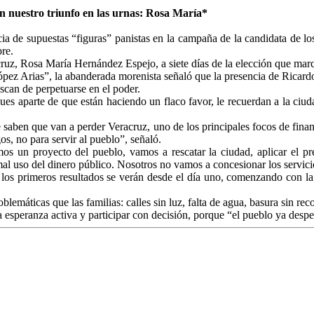
án nuestro triunfo en las urnas: Rosa María*
 de supuestas “figuras” panistas en la campaña de la candidata de los 
re.
uz, Rosa María Hernández Espejo, a siete días de la elección que marca
López Arias”, la abanderada morenista señaló que la presencia de Ricard
scan de perpetuarse en el poder.
pues aparte de que están haciendo un flaco favor, le recuerdan a la ciu
aben que van a perder Veracruz, uno de los principales focos de financ
os, no para servir al pueblo”, señaló.
amos un proyecto del pueblo, vamos a rescatar la ciudad, aplicar el p
mal uso del dinero público. Nosotros no vamos a concesionar los servici
e los primeros resultados se verán desde el día uno, comenzando con la
máticas que las familias: calles sin luz, falta de agua, basura sin re
la esperanza activa y participar con decisión, porque “el pueblo ya desp