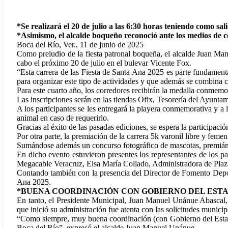
*Se realizará el 20 de julio a las 6:30 horas teniendo como sa
*Asimismo, el alcalde boqueño reconoció ante los medios de 
Boca del Río, Ver., 11 de junio de 2025
Como preludio de la fiesta patronal boqueña, el alcalde Juan Ma
cabo el próximo 20 de julio en el bulevar Vicente Fox.
“Esta carrera de las Fiesta de Santa Ana 2025 es parte fundament
para organizar este tipo de actividades y que además se combina co
Para este cuarto año, los corredores recibirán la medalla conmem
Las inscripciones serán en las tiendas Ofix, Tesorería del Ayunta
A los participantes se les entregará la playera conmemorativa y a
animal en caso de requerirlo.
Gracias al éxito de las pasadas ediciones, se espera la participa
Por otra parte, la premiación de la carrera 5k varonil libre y fem
Sumándose además un concurso fotográfico de mascotas, premiándos
En dicho evento estuvieron presentes los representantes de los
Megacable Veracruz, Elsa María Collado, Administradora de Pla
Contando también con la presencia del Director de Fomento Depo
Ana 2025.
*BUENA COORDINACIÓN CON GOBIERNO DEL EST
En tanto, el Presidente Municipal, Juan Manuel Unánue Abascal, 
que inició su administración fue atenta con las solicitudes munic
“Como siempre, muy buena coordinación (con Gobierno del Estad
Boca del Río”, expresó el alcalde Juan Manuel Unánue.