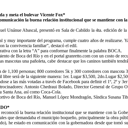
lida y meta el bulevar Vicente Fox*
comunicación la buena relación institucional que se mantiene con 
nuel Unánue Abascal, presentó en Sala de Cabildo la 4ta. edición de l
al y muy importante del programa, cumple cuatro años de realizarse. Ya 
n la convivencia familiar”, destacó el edil.
orativa con la letra “A” para conformar finalmente la palabra BOCA.
miento de Boca del Río y en el portal granretto.com con un costo de re
 las mascotas una pañoleta, cabe destacar que los caninos también tendrá
ción de 1,100 personas; 800 corredores 5k y 300 corredores con mascota 3
enil libre será de la siguiente manera: 1er. Lugar $3,500, 2do.Lugar $2,
e a las más votadas a través de Facebook para definir el 1º, 2º y 3er 
 patrocinadores: Antonio Chedraui Bolado, Director General de Grupo O
za Santa Ana, así como Coca-Cola.
rtivo de Boca del Río, Manuel López Mondragón, Síndica Susana Tibur
ADO*
reconoció la buena relación institucional que se mantiene con la Gob
ipales que demandaba el municipio boqueño, principalmente la obra públ
o), he estado en comunicación con la gobernadora desde que tomó su 