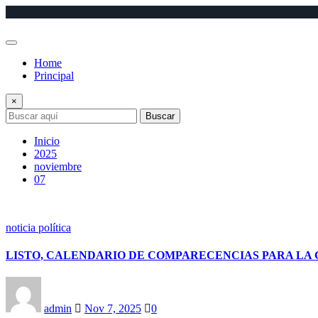
Saltar
al
contenido
Home
Principal
×
Buscar
Inicio
2025
noviembre
07
noticia política
LISTO, CALENDARIO DE COMPARECENCIAS PARA LA 
admin
Nov 7, 2025
0