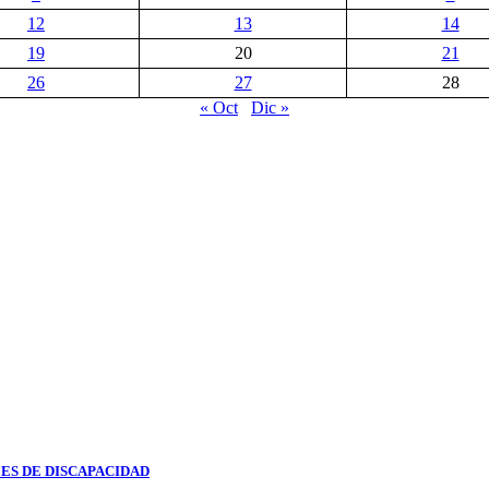
12
13
14
19
20
21
26
27
28
« Oct
Dic »
ES DE DISCAPACIDAD