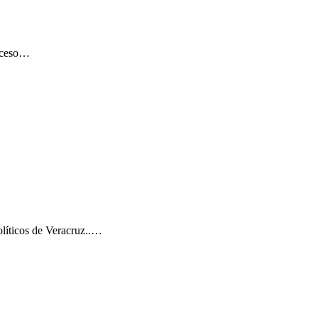
roceso…
ticos de Veracruz..…