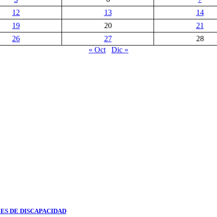
12
13
14
19
20
21
26
27
28
« Oct
Dic »
ES DE DISCAPACIDAD