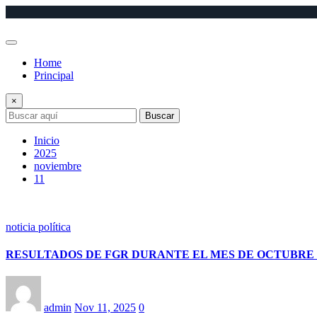
Saltar
al
contenido
Home
Principal
×
Buscar
Inicio
2025
noviembre
11
noticia política
RESULTADOS DE FGR DURANTE EL MES DE OCTUBRE 
admin
Nov 11, 2025
0