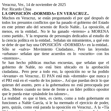
Veracruz, Ver., 14 de noviembre de 2025
Por: Ricardo Chua
LA OPOSICIÓN «DORMIDA» EN VERACRUZ..
Muchos en Veracruz, se están preguntando el por qué después de
todos los presuntos conflictos que ha pasado el gobierno del Estado
en este primer año del sexenio de Rocío Nahle.. La oposición, al
menos, en la entidad.. No le ha ganado «terreno» a MORENA
como partido.. Y la respuesta de personajes dedicados al estudio de
la ciencia política en la entidad.. Señalan sin miramientos, a qué esto
se debe de que hay una OPOSICIÓN «DORMIDA» en la entidad..
Sólo se «salva» Movimiento Ciudadano.. Pero las leyendas
«urbanas» señalan que tiene acuerdos en lo «oscurito» con los
«morenos»..
Se han hecho públicas muchas encuestas, que señalan que el
gobierno de Nahle, no está bien ubicado en la aprobación
ciudadana.. Pero pese a todo eso, la oposición no se ha podido
«levantar» en Veracruz.. El PAN está más «dormido» que nunca y
el PRI está en el «sueño de los justos».. Así que puedan decir lo que
quieran del asunto, pero a la gobernadora no está preocupada por
ellos.. Menos cuando no tiene de frente a un líder político opositor
que le pueda estar «pisándole los talones»..
La realidad es que si bien, es cierto, como a todo gobernante en
funciones a Nahle García, si le ha mermado el ejercicio de poder,
pero, quizás, como está parada la oposición en Veracruz.. A la «Tía