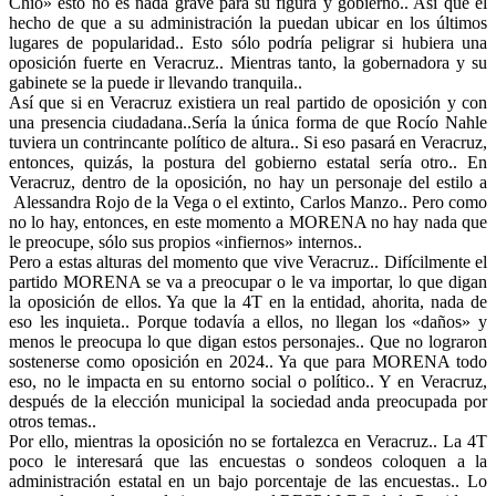
Chío» esto no es nada grave para su figura y gobierno.. Así que el
hecho de que a su administración la puedan ubicar en los últimos
lugares de popularidad.. Esto sólo podría peligrar si hubiera una
oposición fuerte en Veracruz.. Mientras tanto, la gobernadora y su
gabinete se la puede ir llevando tranquila..
Así que si en Veracruz existiera un real partido de oposición y con
una presencia ciudadana..Sería la única forma de que Rocío Nahle
tuviera un contrincante político de altura.. Si eso pasará en Veracruz,
entonces, quizás, la postura del gobierno estatal sería otro.. En
Veracruz, dentro de la oposición, no hay un personaje del estilo a
Alessandra Rojo de la Vega o el extinto, Carlos Manzo.. Pero como
no lo hay, entonces, en este momento a MORENA no hay nada que
le preocupe, sólo sus propios «infiernos» internos..
Pero a estas alturas del momento que vive Veracruz.. Difícilmente el
partido MORENA se va a preocupar o le va importar, lo que digan
la oposición de ellos. Ya que la 4T en la entidad, ahorita, nada de
eso les inquieta.. Porque todavía a ellos, no llegan los «daños» y
menos le preocupa lo que digan estos personajes.. Que no lograron
sostenerse como oposición en 2024.. Ya que para MORENA todo
eso, no le impacta en su entorno social o político.. Y en Veracruz,
después de la elección municipal la sociedad anda preocupada por
otros temas..
Por ello, mientras la oposición no se fortalezca en Veracruz.. La 4T
poco le interesará que las encuestas o sondeos coloquen a la
administración estatal en un bajo porcentaje de las encuestas.. Lo