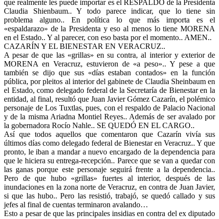
que realmente les puede importar es el RESPALDO de la Presidenta
Claudia Shienbaum.. Y todo parece indicar, que lo tiene sin
problema alguno.. En política lo que más importa es el
«espaldarazo» de la Presidenta y eso al menos lo tiene MORENA
en el Estado.. Y al parecer, con eso basta por el momento.. AMEN..
CAZARÍN Y EL BIENESTAR EN VERACRUZ..
A pesar de que las «grillas» en su contra, al interior y exterior de
MORENA en Veracruz, estuvieron de «a peso».. Y pese a que
también se dijo que sus «días estaban contados» en la función
pública, por pleitos al interior del gabinete de Claudia Sheinbaum en
el Estado, como delegado federal de la Secretaría de Bienestar en la
entidad, al final, resultó que Juan Javier Gómez Cazarín, el polémico
personaje de Los Tuxtlas, pues, con el respaldo de Palacio Nacional
y de la misma Ariadna Montiel Reyes.. Además de ser avalado por
la gobernadora Rocío Nahle.. SE QUEDÓ EN EL CARGO..
Así que todos aquellos que comentaron que Cazarín vivía sus
últimos días como delegado federal de Bienestar en Veracruz.. Y que
pronto, le iban a mandar a nuevo encargado de la dependencia para
que le hiciera su entrega-recepción.. Parece que se van a quedar con
las ganas porque este personaje seguirá frente a la dependencia..
Pero de que hubo «grillas» fuertes al interior, después de las
inundaciones en la zona norte de Veracruz, en contra de Juan Javier,
si que las hubo.. Pero las resistió, trabajó, se quedó callado y sus
jefes al final de cuentas terminaron avalando…
Esto a pesar de que las principales insidias en contra del ex diputado