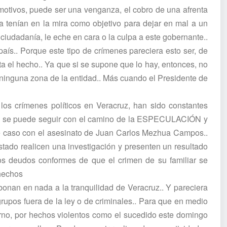
 motivos, puede ser una venganza, el cobro de una afrenta
a tenían en la mira como objetivo para dejar en mal a un
iudadanía, le eche en cara o la culpa a este gobernante..
país.. Porque este tipo de crímenes pareciera esto ser, de
a el hecho.. Ya que si se supone que lo hay, entonces, no
en ninguna zona de la entidad.. Más cuando el Presidente de
los crímenes políticos en Veracruz, han sido constantes
no se puede seguir con el camino de la ESPECULACIÓN y
 caso con el asesinato de Juan Carlos Mezhua Campos..
stado realicen una investigación y presenten un resultado
los deudos conformes de que el crimen de su familiar se
 hechos
onan en nada a la tranquilidad de Veracruz.. Y pareciera
upos fuera de la ley o de criminales.. Para que en medio
erno, por hechos violentos como el sucedido este domingo