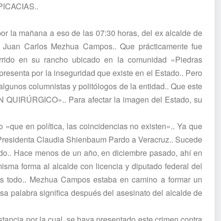
ICACIAS..
por la mañana a eso de las 07:30 horas, del ex alcalde de
z, Juan Carlos Mezhua Campos.. Que prácticamente fue
rrido en su rancho ubicado en la comunidad «Piedras
resenta por la inseguridad que existe en el Estado.. Pero
algunos columnistas y politólogos de la entidad.. Que este
N QUIRÚRGICO».. Para afectar la imagen del Estado, su
que en política, las coincidencias no existen».. Ya que
 Presidenta Claudia Shienbaum Pardo a Veracruz.. Sucede
do.. Hace menos de un año, en diciembre pasado, ahí en
isma forma al alcalde con licencia y diputado federal del
 es todo.. Mezhua Campos estaba en camino a formar un
a palabra significa después del asesinato del alcalde de
tancia por la cual, se haya presentado este crimen contra