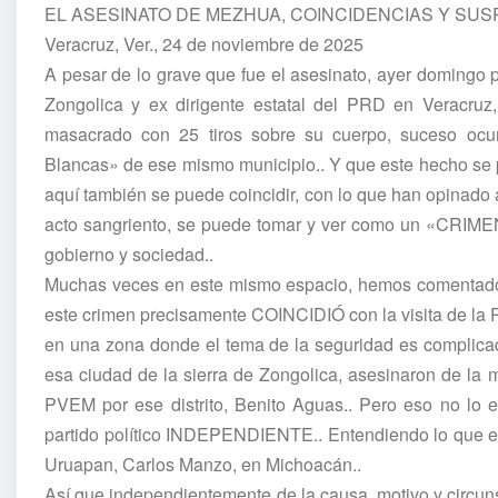
EL ASESINATO DE MEZHUA, COINCIDENCIAS Y SUSP
Veracruz, Ver., 24 de noviembre de 2025
A pesar de lo grave que fue el asesinato, ayer domingo 
Zongolica y ex dirigente estatal del PRD en Veracru
masacrado con 25 tiros sobre su cuerpo, suceso ocu
Blancas» de ese mismo municipio.. Y que este hecho se p
aquí también se puede coincidir, con lo que han opinado 
acto sangriento, se puede tomar y ver como un «CRIME
gobierno y sociedad..
Muchas veces en este mismo espacio, hemos comentado «
este crimen precisamente COINCIDIÓ con la visita de la
en una zona donde el tema de la seguridad es complica
esa ciudad de la sierra de Zongolica, asesinaron de la m
PVEM por ese distrito, Benito Aguas.. Pero eso no lo
partido político INDEPENDIENTE.. Entendiendo lo que es
Uruapan, Carlos Manzo, en Michoacán..
Así que independientemente de la causa, motivo y circuns