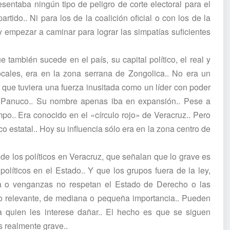
esentaba ningún tipo de peligro de corte electoral para el
artido.. Ni para los de la coalición oficial o con los de la
 y empezar a caminar para lograr las simpatías suficientes
ambién sucede en el país, su capital político, el real y
locales, era en la zona serrana de Zongolica.. No era un
o que tuviera una fuerza inusitada como un líder con poder
a Panuco.. Su nombre apenas iba en expansión.. Pese a
o.. Era conocido en el «círculo rojo» de Veracruz.. Pero
co estatal.. Hoy su influencia sólo era en la zona centro de
de los políticos en Veracruz, que señalan que lo grave es
líticos en el Estado.. Y que los grupos fuera de la ley,
ta o venganzas no respetan el Estado de Derecho o las
tico relevante, de mediana o pequeña importancia.. Pueden
a quien les interese dañar.. El hecho es que se siguen
s realmente grave..