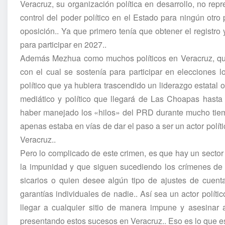
Veracruz, su organización política en desarrollo, no repr
control del poder político en el Estado para ningún otro p
oposición.. Ya que primero tenía que obtener el registro
para participar en 2027..
Además Mezhua como muchos políticos en Veracruz, que t
con el cual se sostenía para participar en elecciones 
político que ya hubiera trascendido un liderazgo estatal 
mediático y político que llegará de Las Choapas hast
haber manejado los «hilos» del PRD durante mucho tiemp
apenas estaba en vías de dar el paso a ser un actor políti
Veracruz..
Pero lo complicado de este crimen, es que hay un sector 
la impunidad y que siguen sucediendo los crímenes de po
sicarios o quien desee algún tipo de ajustes de cuen
garantías individuales de nadie.. Así sea un actor polí
llegar a cualquier sitio de manera impune y asesinar 
presentando estos sucesos en Veracruz.. Eso es lo que e