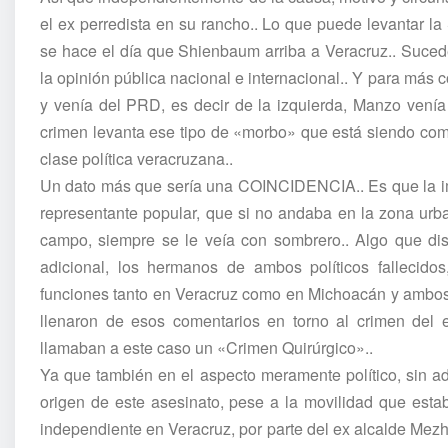
el ex perredista en su rancho.. Lo que puede levantar 
se hace el día que Shienbaum arriba a Veracruz.. Suce
la opinión pública nacional e internacional.. Y para más
y venía del PRD, es decir de la izquierda, Manzo ven
crimen levanta ese tipo de «morbo» que está siendo com
clase política veracruzana..
Un dato más que sería una COINCIDENCIA.. Es que la i
representante popular, que si no andaba en la zona ur
campo, siempre se le veía con sombrero.. Algo que di
adicional, los hermanos de ambos políticos fallecidos
funciones tanto en Veracruz como en Michoacán y ambos
llenaron de esos comentarios en torno al crimen del
llamaban a este caso un «Crimen Quirúrgico»..
Ya que también en el aspecto meramente político, sin ad
origen de este asesinato, pese a la movilidad que esta
independiente en Veracruz, por parte del ex alcalde Me