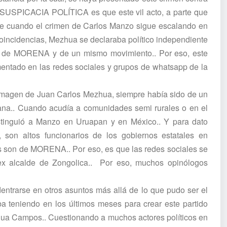
la SUSPICACIA POLÍTICA es que este vil acto, a parte que
de cuando el crimen de Carlos Manzo sigue escalando en
 coincidencias, Mezhua se declaraba político independiente
ía de MORENA y de un mismo movimiento.. Por eso, este
entado en las redes sociales y grupos de whatsapp de la
magen de Juan Carlos Mezhua, siempre había sido de un
bana.. Cuando acudía a comunidades semi rurales o en el
stinguió a Manzo en Uruapan y en México.. Y para dato
, son altos funcionarios de los gobiernos estatales en
 son de MORENA.. Por eso, es que las redes sociales se
 ex alcalde de Zongolica.. Por eso, muchos opinólogos
entrarse en otros asuntos más allá de lo que pudo ser el
ba teniendo en los últimos meses para crear este partido
zhua Campos.. Cuestionando a muchos actores políticos en