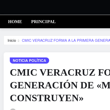
Saltar
al
contenido
HOME
PRINCIPAL
Inicio
CMIC VERACRUZ FORMA A LA PRIMERA GENER
NOTICIA POLÍTICA
CMIC VERACRUZ FO
GENERACIÓN DE «M
CONSTRUYEN»